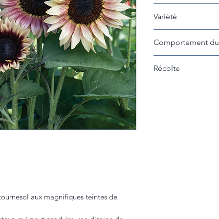
30 à 45cm entre les
Variété
Strawberry Blonde
Comportement du 
Plusieurs branches 
Récolte
Récolter lorsque l
ouverte pour en pr
possible!
urnesol aux magnifiques teintes de