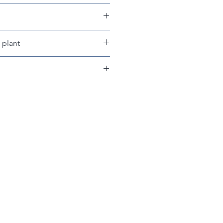
 plants
plant
fleuries
a fleur n'est pas complètement
ofiter le plus longtemps