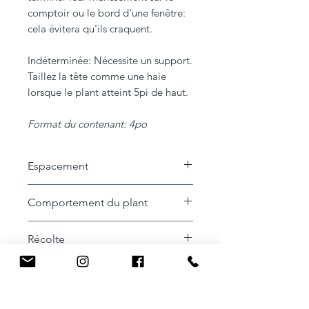
comptoir ou le bord d'une fenêtre:
cela évitera qu'ils craquent.
Indéterminée: Nécessite un support.
Taillez la tête comme une haie
lorsque le plant atteint 5pi de haut.
Format du contenant: 4po
Espacement
50cm entre les plants
Comportement du plant
Indéterminée
Récolte
Récoltez lorsque la tomate est
Format des fruits
encore ferme et laissez-la mûrir
dans la maison. Cela donnera au
Large