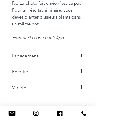
P.s. La photo fait envie n'est-ce pas!
Pour un résultat similaire, vous
devez planter plusieurs plants dans
un même pot.
Format du contenant: 4po
Espacement
15cm entre les plants
Récolte
Pour plus de saveur, laissez le
Variété
fruit devenir complètement
rouge avant de récolter. Se
Peppers from Heaven rouge
consomme aussi vert.