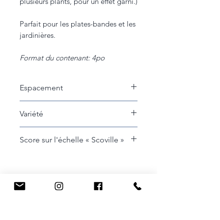
plusieurs plants, pour un effet garni.)
Parfait pour les plates-bandes et les
jardinières.
Format du contenant: 4po
Espacement
20 cm entre les plants
Variété
Chilly chilli
Score sur l'échelle « Scoville »
Entre 1 et 1000