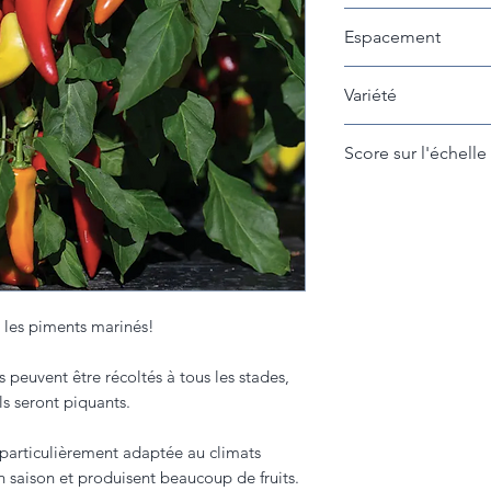
Peut se récolter j
Espacement
maturité). Plus le 
il sera fort!
30cm entre les pla
Variété
Zesy
Score sur l'échelle 
Environ 1000
 les piments marinés!
s peuvent être récoltés à tous les stades,
ils seront piquants.
t particulièrement adaptée au climats
 en saison et produisent beaucoup de fruits.