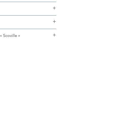
aune, orange ou rouge (à pleine
piment est mature (coloré), plus
nts
« Scoville »