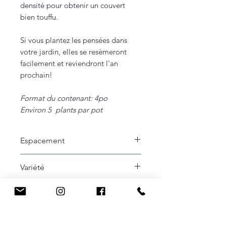
densité pour obtenir un couvert
bien touffu.
Si vous plantez les pensées dans
votre jardin, elles se resèmeront
facilement et reviendront l'an
prochain!
Format du contenant: 4po
Environ 5 plants par pot
Espacement
5 à 10cm entre les plants
Variété
Imperial Antique Shades
Cycle de vie
Annuel
Récolte