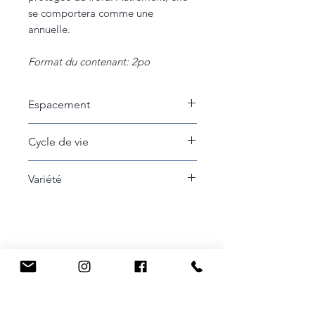
se comportera comme une
annuelle.
Format du contenant: 2po
Espacement
15 à 30cm entre les plants
Cycle de vie
Vivace si bien protégée, annuel si
Variété
laissé au jardin sans protection.
Ellegance Purple