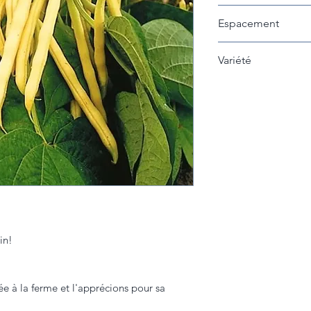
Récoltez lorsque l
Espacement
remplissent la fève
récoltez plus petit!
9cm entre les plan
Variété
gousses grossissen
texture plus farine
Goldrush
in!
e à la ferme et l'apprécions pour sa