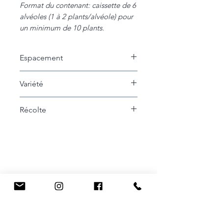
Format du contenant: caissette de 6
alvéoles (1 à 2 plants/alvéole) pour
un minimum de 10 plants.
Espacement
15cm entre les plants
Variété
Sunshine
Récolte
Récoltez lorsque les gousses
sont formées et remplissent la
fève. Pour un goût plus délicat,
récoltez plus petit! Ne pas trop
tarder, car si les gousses
grossissent trop, elles prennent
une texture plus farineuse.