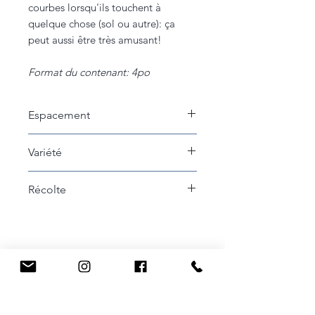
courbes lorsqu'ils touchent à
quelque chose (sol ou autre): ça
peut aussi être très amusant!
Format du contenant: 4po
Espacement
50cm entre les plants
Variété
Telegraph
Récolte
À récolter lorsque le diamètre est
d'environ 3 cm pour une
expérience gustative
optimale! Récoltez tous les deux
ou trois jours environ.