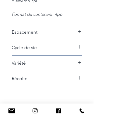
d'environ 3pi.
Format du contenant: 4po
Espacement
15 cm entre les plants
Cycle de vie
Annuelle
Variété
Blackball
Récolte
Récolter les boutons au fur et à
mesure de la floraison pour
favoriser un plus grand nombre
de fleurs.