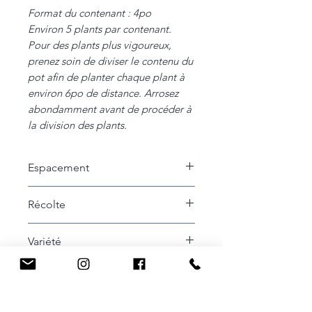
Format du contenant : 4po
Environ 5 plants par contenant.
Pour des plants plus vigoureux,
prenez soin de diviser le contenu du
pot afin de planter chaque plant à
environ 6po de distance. Arrosez
abondamment avant de procéder à
la division des plants.
Espacement
15 cm entre les plants
Récolte
Récoltez les feuilles sur le
Variété
plant en coupant leur tige à la
base. Récoltez les tiges en
Calypso
Cycle de vie
commencent par l'extérieur.
Annuel