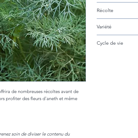
15 cm entre les pla
Récolte
Récolter les feuill
Variété
Greensleeve Dill
Cycle de vie
Annuel
 offrira de nombreuses récoltes avant de
ors profiter des fleurs d'aneth et même
renez soin de diviser le contenu du